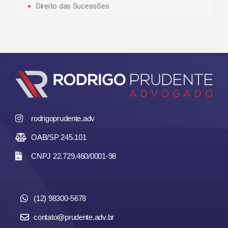
Direito das Sucessões
rodrigoprudente.adv
OAB/SP 245.101
CNPJ 22.729.460/0001-98
(12) 98300-5678
contato@prudente.adv.br